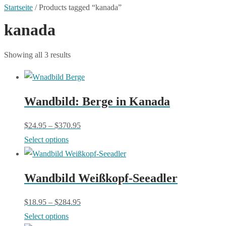
Startseite
/
Products tagged “kanada”
kanada
Showing all 3 results
Wandbild: Berge in Kanada
$
24.95
–
$
370.95
This
Select options
product
has
Wandbild Weißkopf-Seeadler
multiple
variants.
$
18.95
–
$
284.95
The
This
Select options
options