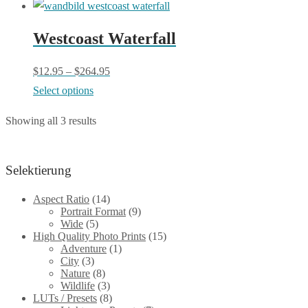
product
may
has
be
Westcoast Waterfall
multiple
chosen
variants.
$
12.95
–
$
264.95
on
The
This
Select options
the
options
product
product
may
Showing all 3 results
has
page
be
multiple
chosen
variants.
Selektierung
on
The
the
Aspect Ratio
(14)
options
Portrait Format
(9)
product
Wide
(5)
may
page
High Quality Photo Prints
(15)
be
Adventure
(1)
City
(3)
chosen
Nature
(8)
on
Wildlife
(3)
LUTs / Presets
(8)
the