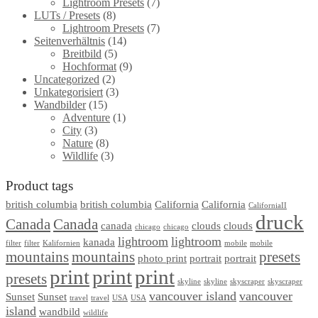
Lightroom Presets
(7)
product
LUTs / Presets
(8)
Lightroom Presets
(7)
page
Seitenverhältnis
(14)
Breitbild
(5)
Hochformat
(9)
Uncategorized
(2)
Unkategorisiert
(3)
Wandbilder
(15)
Adventure
(1)
City
(3)
Nature
(8)
Wildlife
(3)
Product tags
british columbia
british columbia
California
California
CaliforniaII
druck
Canada
Canada
canada
clouds
clouds
chicago
chicago
lightroom
lightroom
kanada
filter
filter
Kalifornien
mobile
mobile
mountains
mountains
presets
photo print
portrait
portrait
print
print
print
presets
skyline
skyline
skyscraper
skyscraper
vancouver island
vancouver
Sunset
Sunset
travel
travel
USA
USA
island
wandbild
wildlife