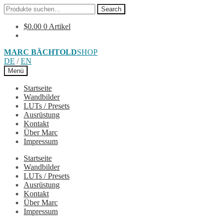
Search
Search
for:
$
0.00
0 Artikel
Skip
Skip
MARC BÄCHTOLD
SHOP
to
to
DE
/
EN
navigation
content
Menü
Startseite
Wandbilder
LUTs / Presets
Ausrüstung
Kontakt
Über Marc
Impressum
Startseite
Wandbilder
LUTs / Presets
Ausrüstung
Kontakt
Über Marc
Impressum