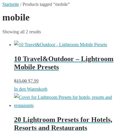
Startseite
/
Products tagged “mobile”
mobile
Showing all 2 results
10 Travel&Outdoor – Lightroom
Mobile Presets
Original
Current
$
15.00
$
7.99
price
price
In den Warenkorb
was:
is:
$15.00.
$7.99.
20 Lightroom Presets for Hotels,
Resorts and Restaurants