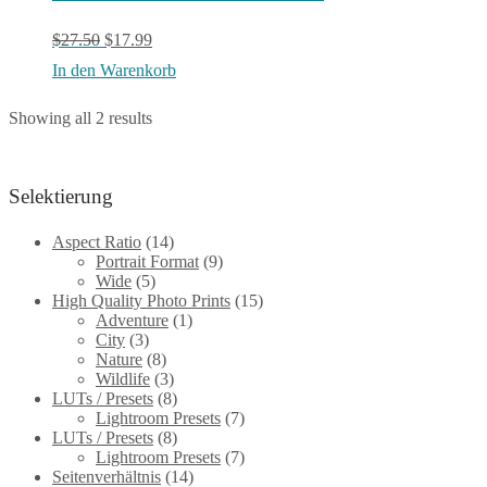
Original
Current
$
27.50
$
17.99
price
price
In den Warenkorb
was:
is:
Showing all 2 results
$27.50.
$17.99.
Selektierung
Aspect Ratio
(14)
Portrait Format
(9)
Wide
(5)
High Quality Photo Prints
(15)
Adventure
(1)
City
(3)
Nature
(8)
Wildlife
(3)
LUTs / Presets
(8)
Lightroom Presets
(7)
LUTs / Presets
(8)
Lightroom Presets
(7)
Seitenverhältnis
(14)