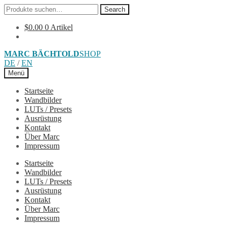
Search
Search
for:
$
0.00
0 Artikel
Skip
Skip
MARC BÄCHTOLD
SHOP
to
to
DE
/
EN
navigation
content
Menü
Startseite
Wandbilder
LUTs / Presets
Ausrüstung
Kontakt
Über Marc
Impressum
Startseite
Wandbilder
LUTs / Presets
Ausrüstung
Kontakt
Über Marc
Impressum