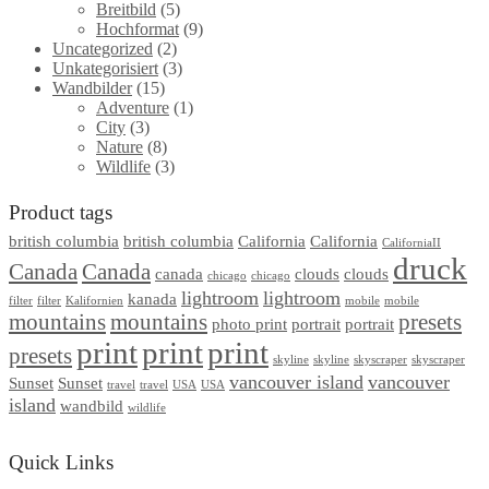
Breitbild
(5)
Hochformat
(9)
Uncategorized
(2)
Unkategorisiert
(3)
Wandbilder
(15)
Adventure
(1)
City
(3)
Nature
(8)
Wildlife
(3)
Product tags
british columbia
british columbia
California
California
CaliforniaII
druck
Canada
Canada
canada
clouds
clouds
chicago
chicago
lightroom
lightroom
kanada
filter
filter
Kalifornien
mobile
mobile
mountains
mountains
presets
photo print
portrait
portrait
print
print
print
presets
skyline
skyline
skyscraper
skyscraper
vancouver island
vancouver
Sunset
Sunset
travel
travel
USA
USA
island
wandbild
wildlife
Quick Links